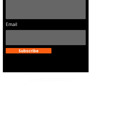
Email
Subscribe
Dirección
2234 W Campbell Ave.
Phoenix Arizona. 85015
Email
legendariosaz@gmail.com
Teléfon
202-489-1990