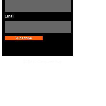
Email
Subscribe
Dirección
2234 W Campbell Ave.
Phoenix Arizona. 85015
Email
legendariosaz@gmail.com
Teléfon
202-489-1990
o